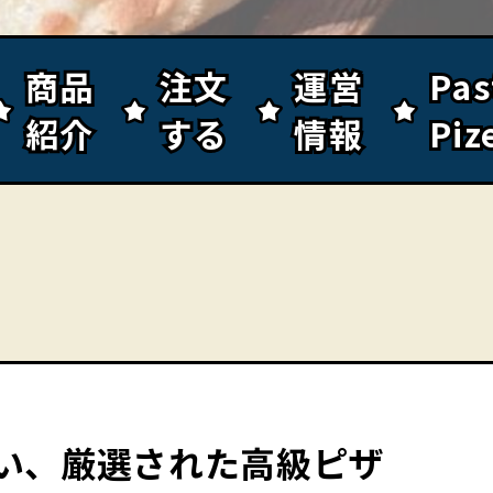
商品
商品
注文
注文
運営
運営
Pa
Pa
紹介
紹介
する
する
情報
情報
Piz
Piz
い、厳選された高級ピザ