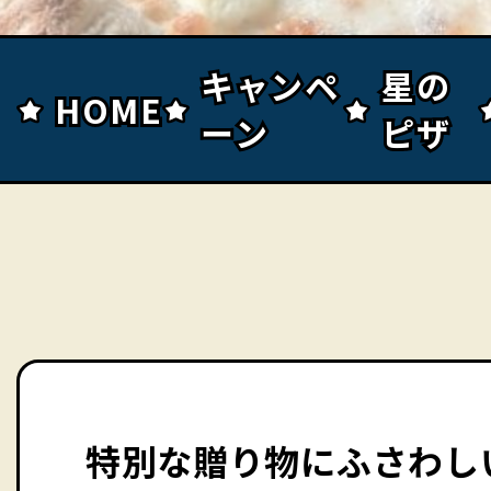
キャンペ
キャンペ
星の
星の
HOME
HOME
ーン
ーン
ピザ
ピザ
特別な贈り物にふさわし