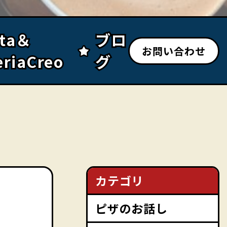
sta＆
sta＆
ブロ
ブロ
お問い合わせ
eriaCreo
eriaCreo
グ
グ
カテゴリ
ピザのお話し