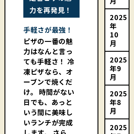
月
力を再発見！
2025
年
手軽さが最強！
10
ピザの一番の魅
月
力はなんと言っ
2025
ても手軽さ！ 冷
年9
凍ピザなら、オ
月
ーブンで焼くだ
け。 時間がない
2025
年8
日でも、あっと
月
いう間に美味し
いランチが完成
2025
します。 さら