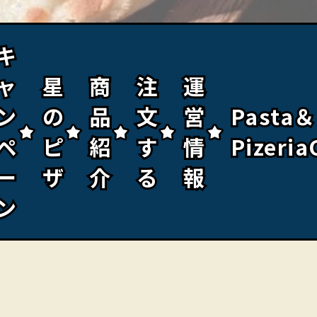
キ
キ
ャ
ャ
星
星
商
商
注
注
運
運
ン
ン
の
の
品
品
文
文
営
営
Pasta＆
Pasta＆
ペ
ペ
ピ
ピ
紹
紹
す
す
情
情
Pizeria
Pizeria
ー
ー
ザ
ザ
介
介
る
る
報
報
ン
ン