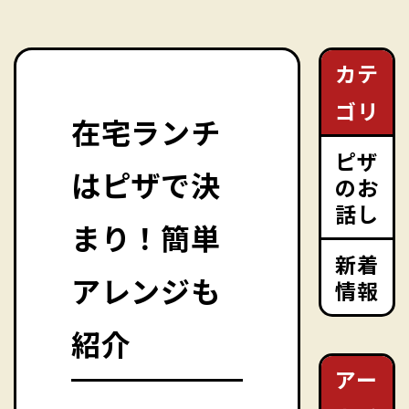
カテ
ゴリ
在宅ランチ
ピザ
はピザで決
のお
話し
まり！簡単
新着
アレンジも
情報
紹介
アー