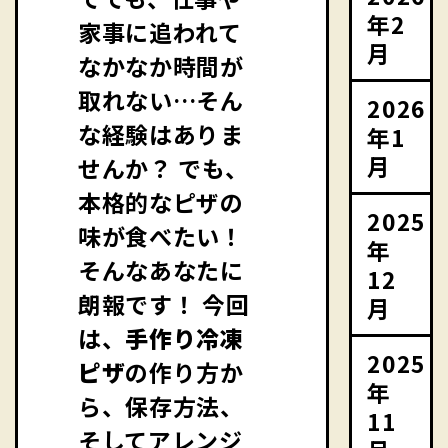
年2
家事に追われて
月
なかなか時間が
取れない…そん
2026
な経験はありま
年1
月
せんか？ でも、
本格的なピザの
2025
味が食べたい！
年
そんなあなたに
12
朗報です！ 今回
月
は、
手作り冷凍
2025
ピザ
の作り方か
年
ら、保存方法、
11
そしてアレンジ