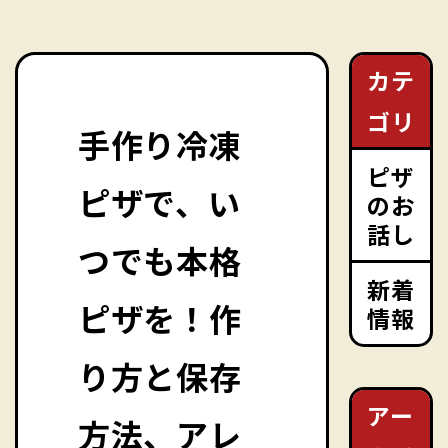
カテ
ゴリ
手作り冷凍
ピザ
ピザで、い
のお
話し
つでも本格
新着
ピザを！作
情報
り方と保存
アー
方法、アレ