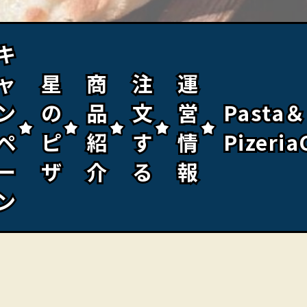
キ
キ
ャ
ャ
星
星
商
商
注
注
運
運
ン
ン
の
の
品
品
文
文
営
営
Pasta＆
Pasta＆
ペ
ペ
ピ
ピ
紹
紹
す
す
情
情
Pizeria
Pizeria
ー
ー
ザ
ザ
介
介
る
る
報
報
ン
ン