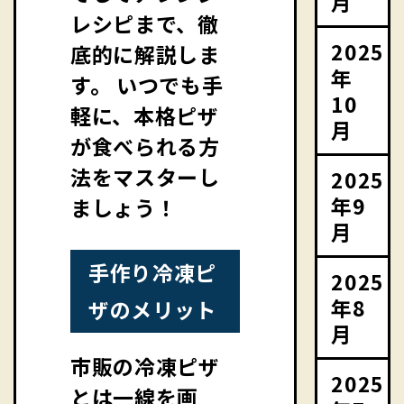
月
レシピまで、徹
2025
底的に解説しま
年
す。 いつでも手
10
軽に、本格ピザ
月
が食べられる方
法をマスターし
2025
年9
ましょう！
月
手作り冷凍ピ
2025
年8
ザのメリット
月
市販の冷凍ピザ
2025
とは一線を画