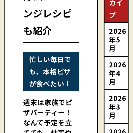
カイ
ンジレシピ
ブ
も紹介
2026
年5
月
忙しい毎日で
2026
も、本格ピザ
年4
月
が食べたい！
2026
週末は家族でピ
年3
ザパーティー！
月
なんて予定を立
2026
てても、仕事や