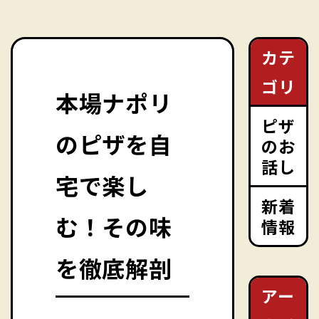
カテ
ゴリ
本場ナポリ
ピザ
のピザを自
のお
話し
宅で楽し
新着
む！その味
情報
を徹底解剖
アー