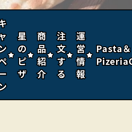
キ
キ
ャ
ャ
星
星
商
商
注
注
運
運
ン
ン
の
の
品
品
文
文
営
営
Pasta＆
Pasta＆
ペ
ペ
ピ
ピ
紹
紹
す
す
情
情
Pizeria
Pizeria
ー
ー
ザ
ザ
介
介
る
る
報
報
ン
ン