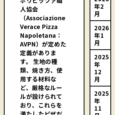
ポリピッツァ職
年2
人協会
月
（Associazione
Verace Pizza
2026
年1
Napoletana：
月
AVPN）が定めた
定義がありま
2025
す。 生地の種
年
類、焼き方、使
12
用する材料な
月
ど、厳格なルー
2025
ルが設けられて
年
おり、これらを
11
満たしたピザだ