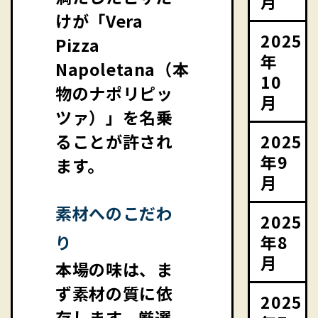
月
けが「Vera
2025
Pizza
年
Napoletana（本
10
物のナポリピッ
月
ツァ）」を名乗
2025
ることが許され
年9
ます。
月
素材へのこだわ
2025
年8
り
月
本場の味は、ま
ず素材の質に依
2025
存します。厳選