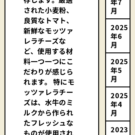
年7
された小麦粉、
月
良質なトマト、
2025
新鮮なモッツァ
年6
レラチーズな
月
ど、使用する材
2025
料一つ一つにこ
年5
だわりが感じら
月
れます。 特にモ
ッツァレラチー
2025
ズは、水牛のミ
年4
ルクから作られ
月
たフレッシュな
2023
ものが使用され