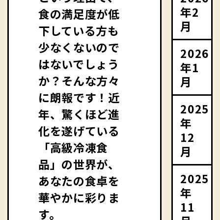
年2
食の満足度が低
月
下している方も
少なくないので
2026
はないでしょう
年1
か？そんな方々
月
に朗報です！近
2025
年、驚くほど進
年
化を遂げている
12
「高級冷凍食
月
品」の世界が、
2025
あなたの食卓を
年
華やかに彩りま
11
す。