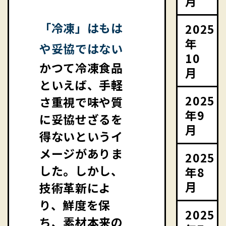
月
「冷凍」はもは
2025
年
や妥協ではない
10
かつて冷凍食品
月
といえば、手軽
2025
さ重視で味や質
年9
に妥協せざるを
月
得ないというイ
メージがありま
2025
した。しかし、
年8
月
技術革新によ
り、鮮度を保
2025
ち、素材本来の