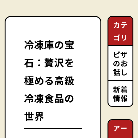
カテ
ゴリ
冷凍庫の宝
ピザ
石：贅沢を
のお
話し
極める高級
新着
冷凍食品の
情報
世界
アー