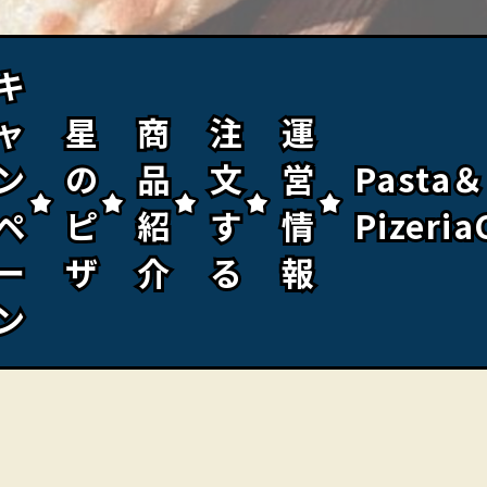
キ
キ
ャ
ャ
星
星
商
商
注
注
運
運
ン
ン
の
の
品
品
文
文
営
営
Pasta＆
Pasta＆
ペ
ペ
ピ
ピ
紹
紹
す
す
情
情
Pizeria
Pizeria
ー
ー
ザ
ザ
介
介
る
る
報
報
ン
ン