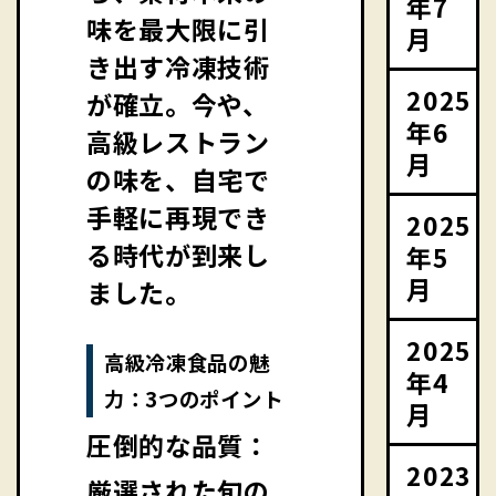
年7
味を最大限に引
月
き出す冷凍技術
2025
が確立。今や、
年6
高級レストラン
月
の味を、自宅で
手軽に再現でき
2025
る時代が到来し
年5
月
ました。
2025
高級冷凍食品の魅
年4
力：3つのポイント
月
圧倒的な品質：
2023
厳選された旬の