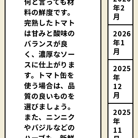
何と言っても材
年2
料の鮮度です。
月
完熟したトマト
は甘みと酸味の
2026
年1
バランスが良
月
く、濃厚なソー
スに仕上がりま
2025
す。トマト缶を
年
使う場合は、品
12
月
質の良いものを
選びましょう。
2025
また、ニンニク
年
やバジルなどの
11
ハーブも、新鮮