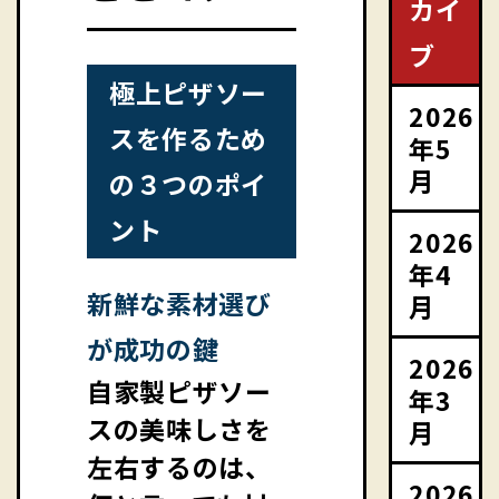
カイ
ブ
極上ピザソー
2026
スを作るため
年5
月
の３つのポイ
ント
2026
年4
新鮮な素材選び
月
が成功の鍵
2026
自家製ピザソー
年3
スの美味しさを
月
左右するのは、
2026