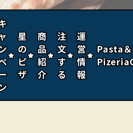
キ
キ
ャ
ャ
星
星
商
商
注
注
運
運
ン
ン
の
の
品
品
文
文
営
営
Pasta＆
Pasta＆
ペ
ペ
ピ
ピ
紹
紹
す
す
情
情
Pizeria
Pizeria
ー
ー
ザ
ザ
介
介
る
る
報
報
ン
ン