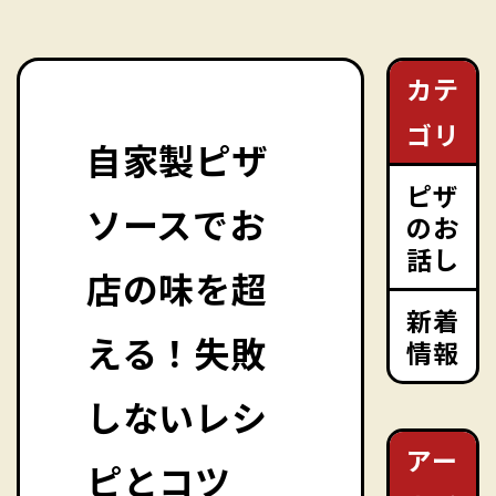
カテ
ゴリ
自家製ピザ
ピザ
ソースでお
のお
話し
店の味を超
新着
える！失敗
情報
しないレシ
アー
ピとコツ