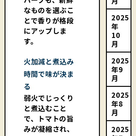
月
なものを選ぶこ
2025
とで香りが格段
年
にアップしま
10
す。
月
2025
火加減と煮込み
年9
時間で味が決ま
月
る
2025
弱火でじっくり
年8
と煮込むこと
月
で、トマトの旨
みが凝縮され、
2025