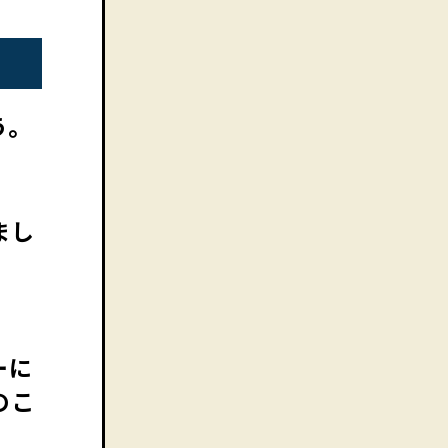
う。
まし
ーに
のこ