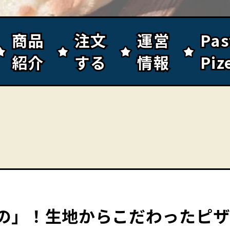
商品
商品
注文
注文
運営
運営
Pa
Pa
紹介
紹介
する
する
情報
情報
Piz
Piz
の」！生地からこだわったピザ