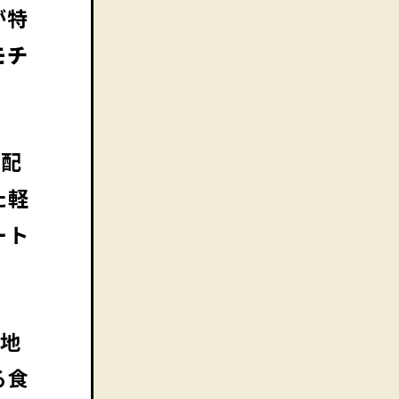
が特
モチ
を配
た軽
ート
生地
る食