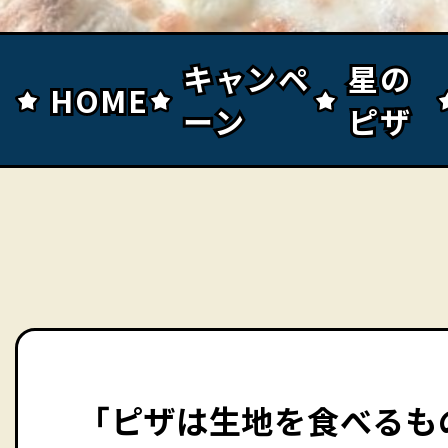
キャンペ
キャンペ
星の
星の
HOME
HOME
ーン
ーン
ピザ
ピザ
「ピザは生地を食べるも