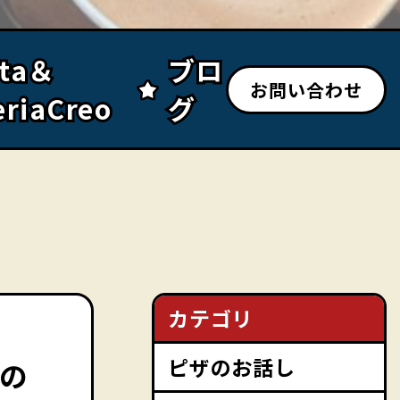
sta＆
sta＆
ブロ
ブロ
お問い合わせ
eriaCreo
eriaCreo
グ
グ
カテゴリ
ピザのお話し
の