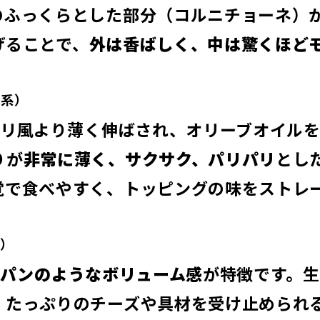
のふっくらとした部分（コルニチョーネ）
げることで、
外は香ばしく、中は驚くほど
リ系）
リ風より薄く伸ばされ、オリーブオイル
りが
非常に薄く、サクサク、パリパリ
とし
覚で食べやすく、トッピングの味をストレ
系）
パンのようなボリューム感
が特徴です。
、たっぷりのチーズや具材を受け止められ