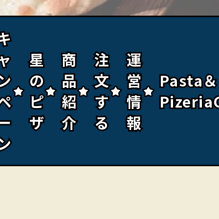
キ
キ
ャ
ャ
星
星
商
商
注
注
運
運
ン
ン
の
の
品
品
文
文
営
営
Pasta＆
Pasta＆
ペ
ペ
ピ
ピ
紹
紹
す
す
情
情
Pizeria
Pizeria
ー
ー
ザ
ザ
介
介
る
る
報
報
ン
ン