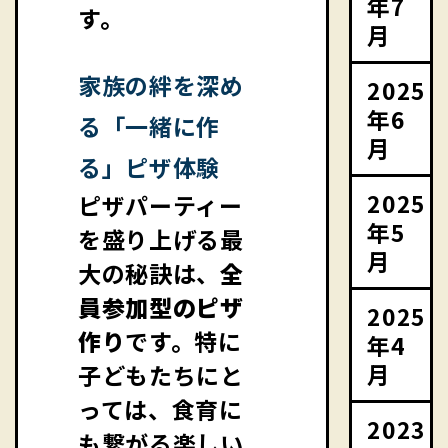
年7
す。
月
家族の絆を深め
2025
年6
る「一緒に作
月
る」ピザ体験
2025
ピザパーティー
年5
を盛り上げる最
月
大の秘訣は、
全
員参加型のピザ
2025
作り
です。特に
年4
月
子どもたちにと
っては、食育に
2023
も繋がる楽しい