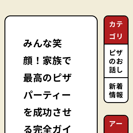
カテ
ゴリ
みんな笑
ピザ
顔！家族で
のお
話し
最高のピザ
新着
パーティー
情報
を成功させ
アー
る完全ガイ