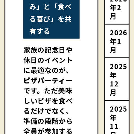
み」と「食べ
年2
月
る喜び」を共
有する
2026
年1
月
家族の記念日や
休日のイベント
2025
に最適なのが、
年
ピザパーティー
12
です。ただ美味
月
しいピザを食べ
2025
るだけでなく、
年
準備の段階から
11
全員が参加する