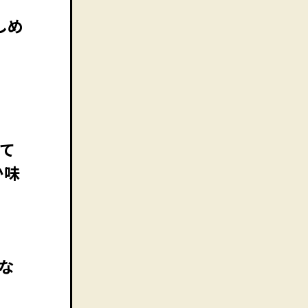
しめ
て
か味
な