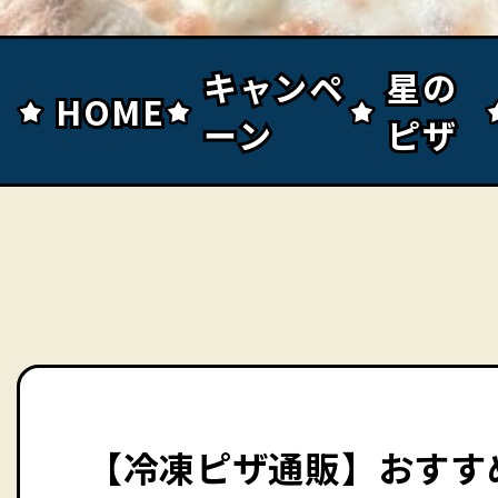
キャンペ
キャンペ
星の
星の
HOME
HOME
ーン
ーン
ピザ
ピザ
【冷凍ピザ通販】おすす