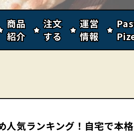
商品
商品
注文
注文
運営
運営
Pa
Pa
紹介
紹介
する
する
情報
情報
Piz
Piz
め人気ランキング！自宅で本格