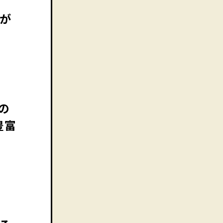
ズが
の
豊富