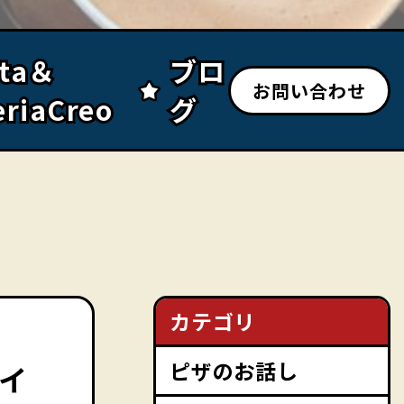
sta＆
sta＆
ブロ
ブロ
お問い合わせ
eriaCreo
eriaCreo
グ
グ
カテゴリ
ピザのお話し
イ