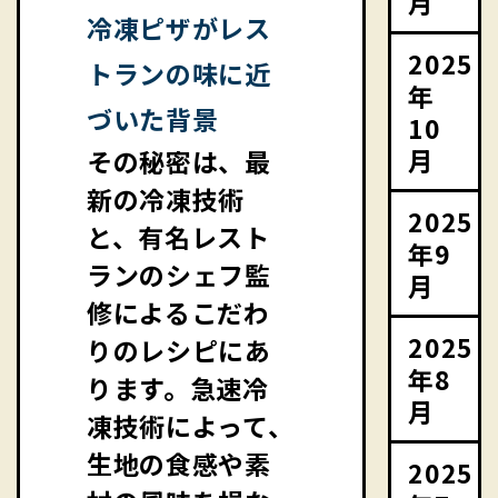
月
冷凍ピザがレス
2025
トランの味に近
年
づいた背景
10
月
その秘密は、最
新の冷凍技術
2025
と、有名レスト
年9
ランのシェフ監
月
修によるこだわ
2025
りのレシピにあ
年8
ります。急速冷
月
凍技術によって、
生地の食感や素
2025