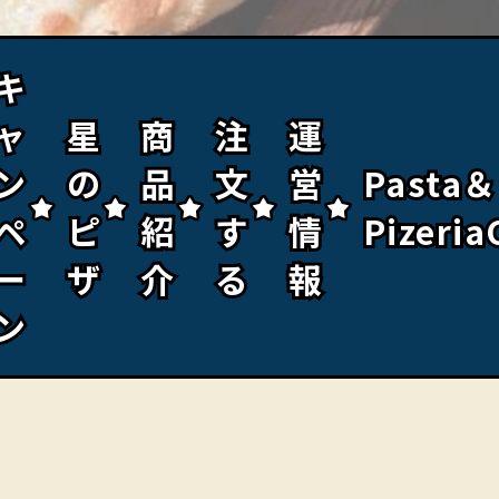
キ
キ
ャ
ャ
星
星
商
商
注
注
運
運
ン
ン
の
の
品
品
文
文
営
営
Pasta＆
Pasta＆
ペ
ペ
ピ
ピ
紹
紹
す
す
情
情
Pizeria
Pizeria
ー
ー
ザ
ザ
介
介
る
る
報
報
ン
ン