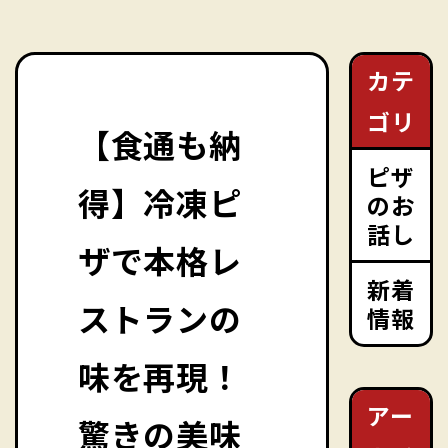
カテ
ゴリ
【食通も納
ピザ
得】冷凍ピ
のお
話し
ザで本格レ
新着
ストランの
情報
味を再現！
アー
驚きの美味