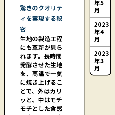
年5
驚きのクオリテ
月
ィを実現する秘
2023
密
年4
生地の製造工程
月
にも革新が見ら
2023
れます。長時間
年3
発酵させた生地
月
を、高温で一気
に焼き上げるこ
とで、外はカリ
ッと、中はモチ
モチとした食感