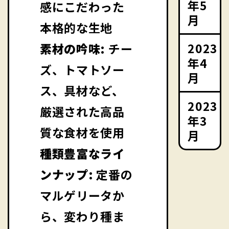
年5
感にこだわった
月
本格的な生地
2023
素材の吟味:
チー
年4
ズ、トマトソー
月
ス、具材など、
2023
厳選された高品
年3
質な食材を使用
月
種類豊富なライ
ンナップ:
定番の
マルゲリータか
ら、変わり種ま