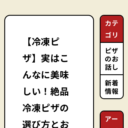
カテ
ゴリ
【冷凍ピ
ピザ
ザ】実はこ
のお
話し
んなに美味
新着
しい！絶品
情報
冷凍ピザの
アー
選び方とお