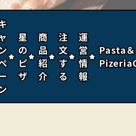
キ
キ
ャ
ャ
星
星
商
商
注
注
運
運
ン
ン
の
の
品
品
文
文
営
営
Pasta＆
Pasta＆
ペ
ペ
ピ
ピ
紹
紹
す
す
情
情
Pizeria
Pizeria
ー
ー
ザ
ザ
介
介
る
る
報
報
ン
ン