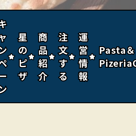
キ
キ
ャ
ャ
星
星
商
商
注
注
運
運
ン
ン
の
の
品
品
文
文
営
営
Pasta＆
Pasta＆
ペ
ペ
ピ
ピ
紹
紹
す
す
情
情
Pizeria
Pizeria
ー
ー
ザ
ザ
介
介
る
る
報
報
ン
ン