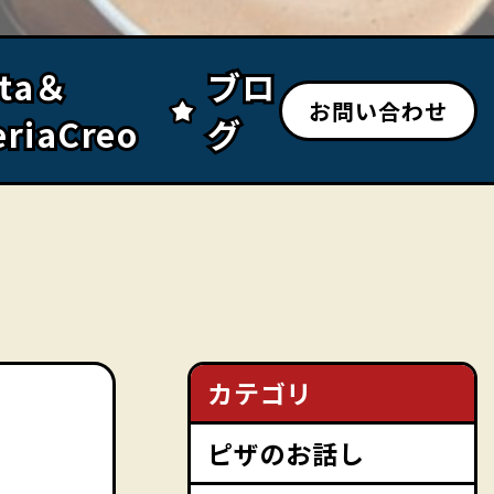
sta＆
sta＆
ブロ
ブロ
お問い合わせ
eriaCreo
eriaCreo
グ
グ
カテゴリ
ピザのお話し