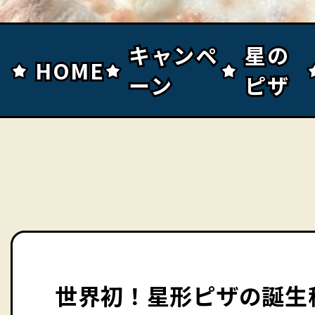
キャンペ
キャンペ
星の
星の
HOME
HOME
ーン
ーン
ピザ
ピザ
世界初！星形ピザの誕生