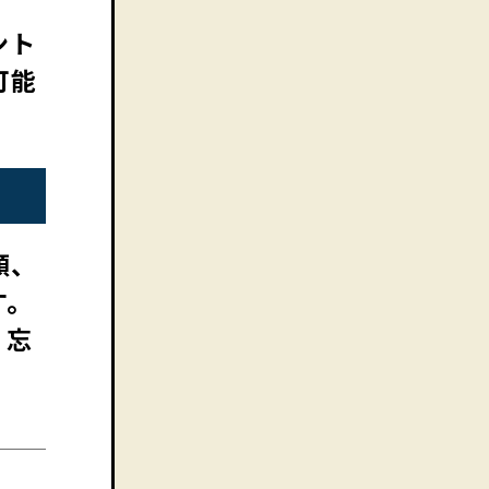
ント
可能
顔、
す。
、忘