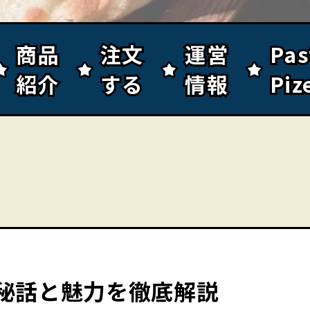
商品
商品
注文
注文
運営
運営
Pa
Pa
紹介
紹介
する
する
情報
情報
Piz
Piz
秘話と魅力を徹底解説