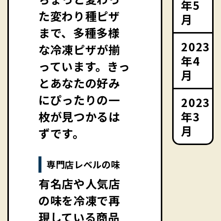
年5
た変わり種ピザ
月
まで、多種多様
2023
な冷凍ピザが揃
年4
っています。きっ
月
とあなたの好み
にぴったりの一
2023
年3
枚が見つかるは
月
ずです。
専門店レベルの味
有名店や人気店
の味を冷凍で再
現している商品