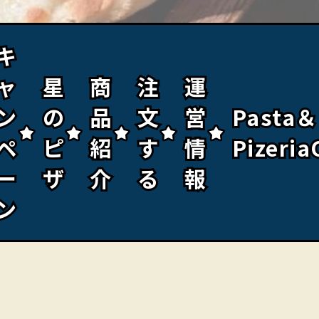
キ
キ
ャ
ャ
星
星
商
商
注
注
運
運
ン
ン
の
の
品
品
文
文
営
営
Pasta＆
Pasta＆
ペ
ペ
ピ
ピ
紹
紹
す
す
情
情
Pizeria
Pizeria
ー
ー
ザ
ザ
介
介
る
る
報
報
ン
ン