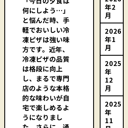
「今日の夕食は
年2
何にしよう…」
月
と悩んだ時、手
軽でおいしい冷
2026
年1
凍ピザは強い味
月
方です。近年、
冷凍ピザの品質
2025
は格段に向上
年
し、まるで専門
12
月
店のような本格
的な味わいが自
2025
宅で楽しめるよ
年
うになりまし
11
た。さらに、通