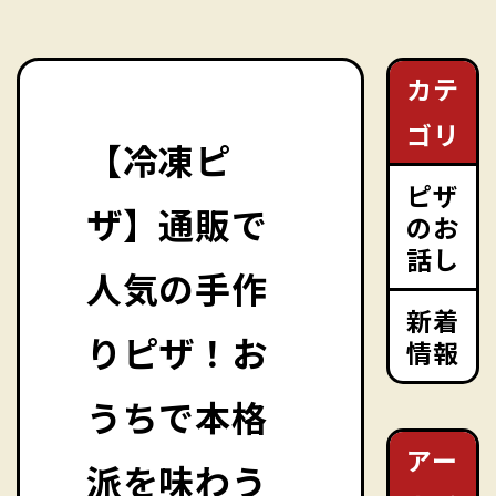
カテ
ゴリ
【冷凍ピ
ピザ
ザ】通販で
のお
話し
人気の手作
新着
りピザ！お
情報
うちで本格
アー
派を味わう