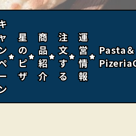
キ
キ
ャ
ャ
星
星
商
商
注
注
運
運
ン
ン
の
の
品
品
文
文
営
営
Pasta＆
Pasta＆
ペ
ペ
ピ
ピ
紹
紹
す
す
情
情
Pizeria
Pizeria
ー
ー
ザ
ザ
介
介
る
る
報
報
ン
ン