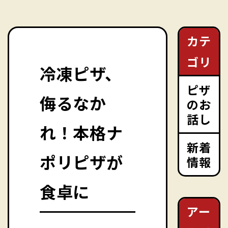
カテ
ゴリ
冷凍ピザ、
ピザ
侮るなか
のお
話し
れ！本格ナ
新着
ポリピザが
情報
食卓に
アー