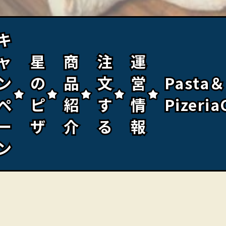
キ
キ
ャ
ャ
星
星
商
商
注
注
運
運
ン
ン
の
の
品
品
文
文
営
営
Pasta＆
Pasta＆
ペ
ペ
ピ
ピ
紹
紹
す
す
情
情
Pizeria
Pizeria
ー
ー
ザ
ザ
介
介
る
る
報
報
ン
ン