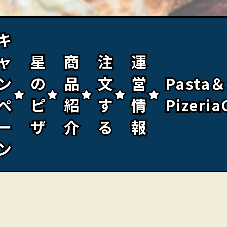
キ
キ
ャ
ャ
星
星
商
商
注
注
運
運
ン
ン
の
の
品
品
文
文
営
営
Pasta＆
Pasta＆
ペ
ペ
ピ
ピ
紹
紹
す
す
情
情
Pizeria
Pizeria
ー
ー
ザ
ザ
介
介
る
る
報
報
ン
ン