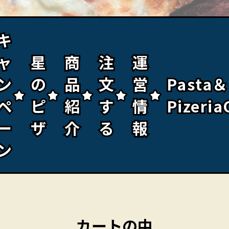
キ
キ
ャ
ャ
星
星
商
商
注
注
運
運
ン
ン
の
の
品
品
文
文
営
営
Pasta＆
Pasta＆
ペ
ペ
ピ
ピ
紹
紹
す
す
情
情
Pizeria
Pizeria
ー
ー
ザ
ザ
介
介
る
る
報
報
ン
ン
カートの中