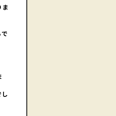
りま
るで
ま
でし