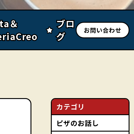
sta＆
sta＆
ブロ
ブロ
お問い合わせ
eriaCreo
eriaCreo
グ
グ
カテゴリ
ピザのお話し