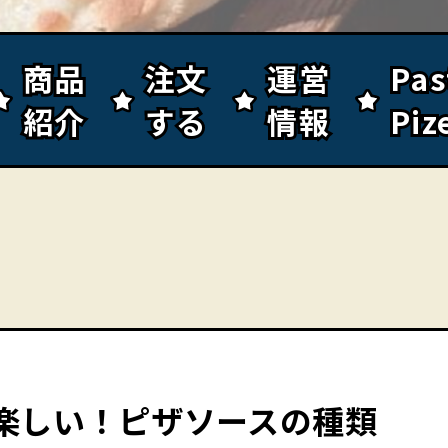
商品
商品
注文
注文
運営
運営
Pa
Pa
紹介
紹介
する
する
情報
情報
Piz
Piz
楽しい！ピザソースの種類