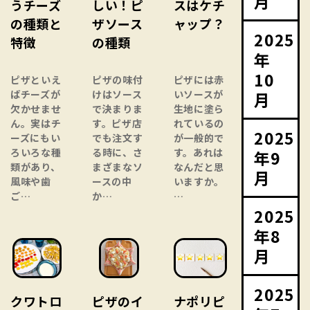
月
うチーズ
しい！ピ
スはケチ
の種類と
ザソース
ャップ？
2025
特徴
の種類
年
10
ピザといえ
ピザの味付
ピザには赤
ばチーズが
けはソース
いソースが
月
欠かせませ
で決まりま
生地に塗ら
ん。実はチ
す。ピザ店
れているの
2025
ーズにもい
でも注文す
が一般的で
ろいろな種
る時に、さ
す。あれは
年9
類があり、
まざまなソ
なんだと思
月
風味や歯
ースの中
いますか。
ご…
か…
…
2025
年8
月
2025
クワトロ
ピザのイ
ナポリピ