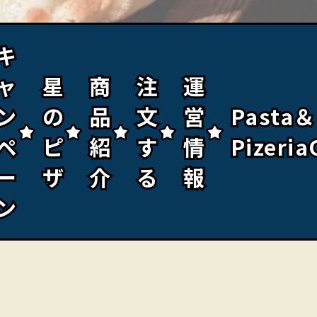
キ
キ
ャ
ャ
星
星
商
商
注
注
運
運
ン
ン
の
の
品
品
文
文
営
営
Pasta＆
Pasta＆
ペ
ペ
ピ
ピ
紹
紹
す
す
情
情
Pizeria
Pizeria
ー
ー
ザ
ザ
介
介
る
る
報
報
ン
ン