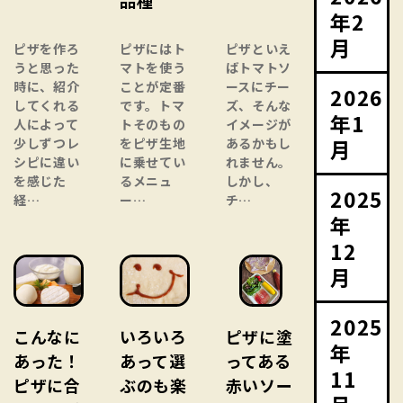
年2
月
ピザを作ろ
ピザにはト
ピザといえ
うと思った
マトを使う
ばトマトソ
時に、紹介
ことが定番
ースにチー
2026
してくれる
です。トマ
ズ、そんな
年1
人によって
トそのもの
イメージが
月
少しずつレ
をピザ生地
あるかもし
シピに違い
に乗せてい
れません。
を感じた
るメニュ
しかし、
2025
経…
ー…
チ…
年
12
月
2025
こんなに
いろいろ
ピザに塗
年
あった！
あって選
ってある
11
ピザに合
ぶのも楽
赤いソー