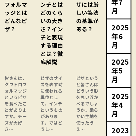
年7
フォルマ
ンチとは
ザには厳
月
ッジとは
どのくら
しい製法
どんなピ
いの大き
の基準が
2025
ザ？
さ？イン
ある？
年6
チと表現
月
する理由
とは？徹
2025
底解説
年5
月
皆さんは、
ピザのサイ
ピザという
クワトロフ
ズを表す時
と皆さんは
ォルマッジ
に使われる
どういう形
2025
というピザ
単位とし
を思い浮か
年4
を食べたこ
て、インチ
べるでしょ
とがありま
というもの
うか。柔ら
月
すか。チー
がありま
かい生地を
ズが大好
す。ではど
使ったう
2023
き…
うし…
え…