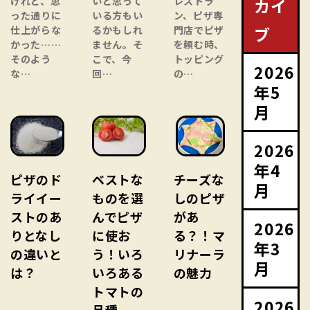
カイ
けれど、思
いと思って
レストラ
った通りに
いる方もい
ン、ピザ専
ブ
仕上がらな
るかもしれ
門店でピザ
かった……
ません。そ
を頼む時、
そのよう
こで、今
トッピング
2026
な…
回…
の…
年5
月
2026
年4
ピザのド
ベストな
チーズな
月
ライイー
ものを選
しのピザ
ストのあ
んでピザ
があ
2026
りとなし
に使お
る？！マ
年3
の違いと
う！いろ
リナーラ
月
は？
いろある
の魅力
トマトの
2026
品種