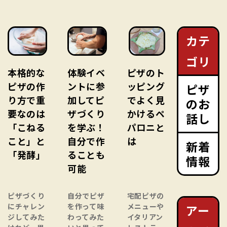
カテ
ゴリ
本格的な
体験イベ
ピザのト
ピザの作
ントに参
ッピング
ピザ
り方で重
加してピ
でよく見
のお
要なのは
ザづくり
かけるペ
話し
「こねる
を学ぶ！
パロニと
こと」と
自分で作
は
新着
「発酵」
ることも
情報
可能
ピザづくり
自分でピザ
宅配ピザの
にチャレン
を作って味
メニューや
アー
ジしてみた
わってみた
イタリアン