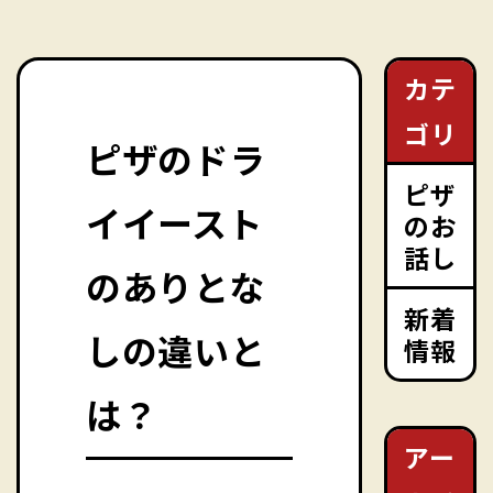
カテ
ゴリ
ピザのドラ
ピザ
イイースト
のお
話し
のありとな
新着
しの違いと
情報
は？
アー