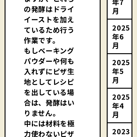
年7
の発酵はドライ
月
イーストを加え
2025
ているため行う
年6
作業です。
月
もしベーキング
パウダーや何も
2025
年5
入れずにピザ生
月
地としてレシピ
を出している場
2025
合は、発酵はい
年4
りません。
月
中には材料を極
2023
力使わないピザ