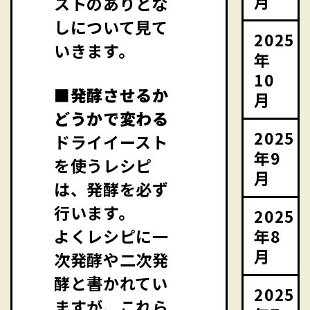
月
ストのありとな
しについて見て
2025
いきます。
年
10
■発酵させるか
月
どうかで変わる
2025
ドライイースト
年9
を使うレシピ
月
は、発酵を必ず
行います。
2025
年8
よくレシピに一
月
次発酵や二次発
酵と書かれてい
2025
ますが、これら