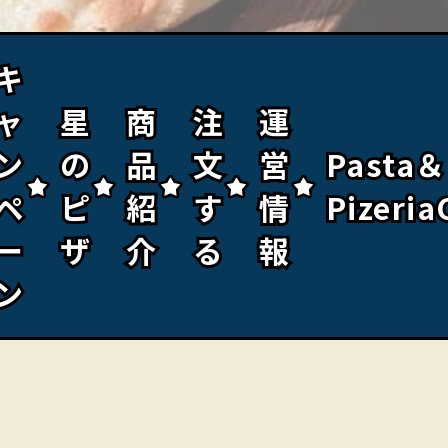
キ
キ
ャ
ャ
星
星
商
商
注
注
運
運
ン
ン
の
の
品
品
文
文
営
営
Pasta＆
Pasta＆
ペ
ペ
ピ
ピ
紹
紹
す
す
情
情
Pizeria
Pizeria
ー
ー
ザ
ザ
介
介
る
る
報
報
ン
ン