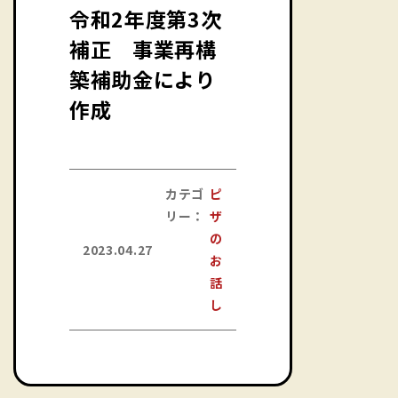
令和2年度第3次
補正 事業再構
築補助金により
作成
カテゴ
ピ
リー：
ザ
の
2023.04.27
お
話
し