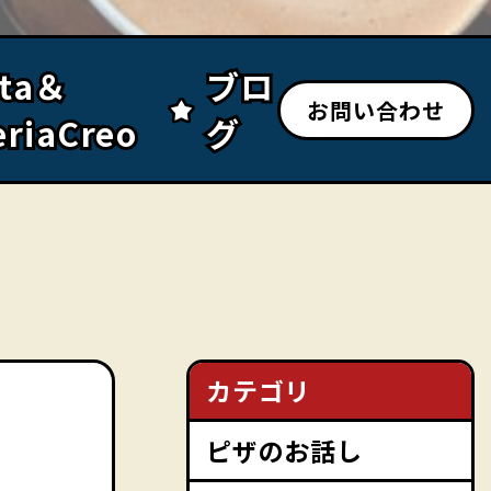
sta＆
sta＆
ブロ
ブロ
お問い合わせ
eriaCreo
eriaCreo
グ
グ
カテゴリ
ピザのお話し