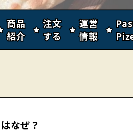
商品
商品
注文
注文
運営
運営
Pa
Pa
紹介
紹介
する
する
情報
情報
Piz
Piz
のはなぜ？