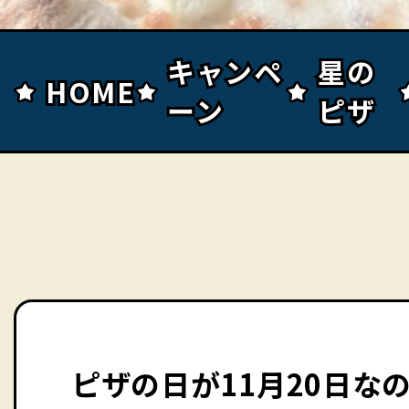
キャンペ
キャンペ
星の
星の
HOME
HOME
ーン
ーン
ピザ
ピザ
ピザの日が11月20日な