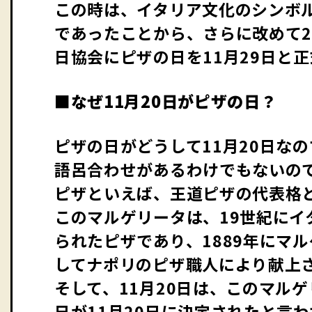
この時は、イタリア文化のシンボ
であったことから、さらに改めて2
日協会にピザの日を11月29日と
■なぜ11月20日がピザの日？
ピザの日がどうして11月20日な
語呂合わせがあるわけでもないの
ピザといえば、王道ピザの代表格
このマルゲリータは、19世紀に
られたピザであり、1889年にマ
してナポリのピザ職人により献上
そして、11月20日は、このマル
日が11月20日に決定されたと言