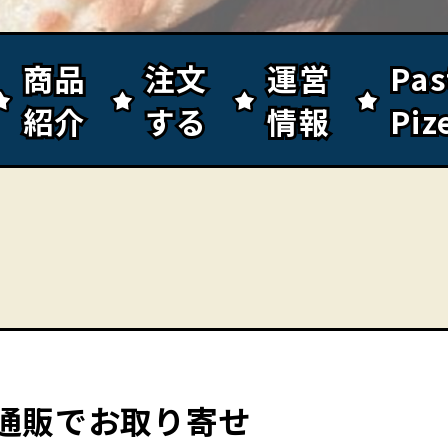
商品
商品
注文
注文
運営
運営
Pa
Pa
紹介
紹介
する
する
情報
情報
Piz
Piz
通販でお取り寄せ