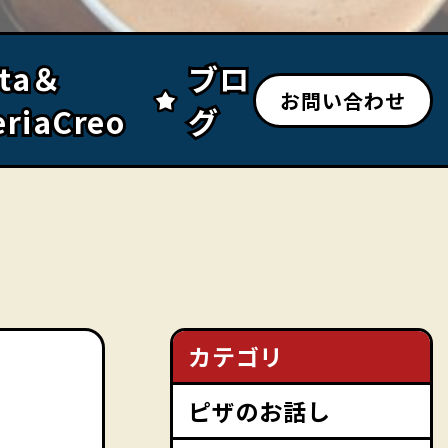
sta＆
sta＆
ブロ
ブロ
お問い合わせ
eriaCreo
eriaCreo
グ
グ
カテゴリ
ピザのお話し