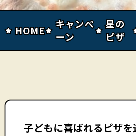
キャンペ
キャンペ
星の
星の
HOME
HOME
ーン
ーン
ピザ
ピザ
子どもに喜ばれるピザを