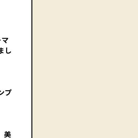
ーマ
まし
ンプ
、美