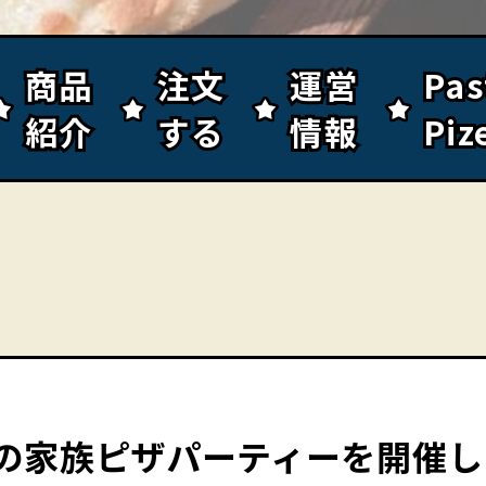
商品
商品
注文
注文
運営
運営
Pa
Pa
紹介
紹介
する
する
情報
情報
Piz
Piz
の家族ピザパーティーを開催し