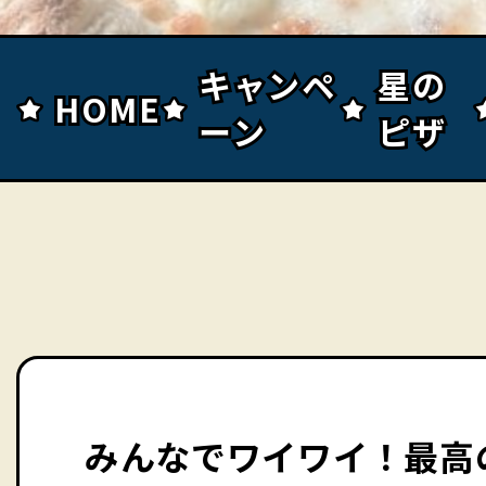
キャンペ
キャンペ
星の
星の
HOME
HOME
ーン
ーン
ピザ
ピザ
みんなでワイワイ！最高