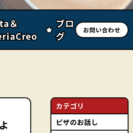
sta＆
sta＆
ブロ
ブロ
お問い合わせ
eriaCreo
eriaCreo
グ
グ
カテゴリ
ピザのお話し
よ