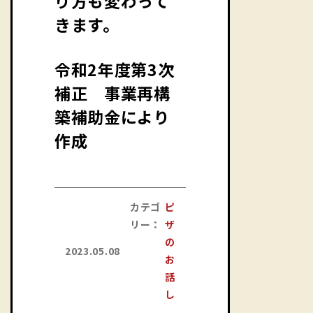
り方も変わって
きます。
令和2年度第3次
補正 事業再構
築補助金により
作成
カテゴ
ピ
リー：
ザ
の
2023.05.08
お
話
し