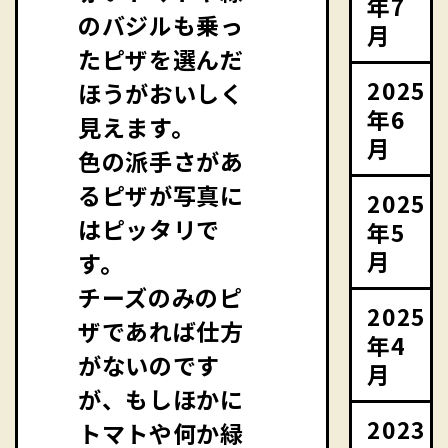
年7
のバジルも乗っ
月
たピザを選んだ
2025
ほうがおいしく
年6
見えます。
月
色の派手さがあ
るピザが写真に
2025
はピッタリで
年5
月
す。
チーズのみのピ
2025
ザであれば仕方
年4
がないのです
月
が、もしほかに
2023
トマトや何か緑