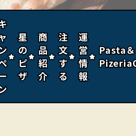
キ
キ
ャ
ャ
星
星
商
商
注
注
運
運
ン
ン
の
の
品
品
文
文
営
営
Pasta＆
Pasta＆
ペ
ペ
ピ
ピ
紹
紹
す
す
情
情
Pizeria
Pizeria
ー
ー
ザ
ザ
介
介
る
る
報
報
ン
ン