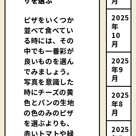
ザを選ぶ
月
2025
ピザをいくつか
年
並べて食べてい
10
る時には、その
月
中でも一番彩が
2025
良いものを選ん
年9
でみましょう。
月
写真を意識した
時にチーズの黄
2025
色とパンの生地
年8
月
の色のみのピザ
を選ぶよりも、
2025
赤いトマトや緑