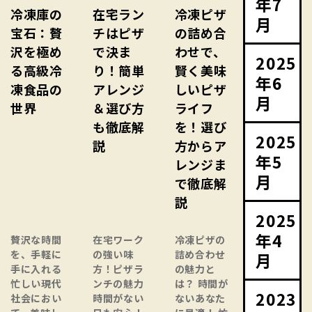
年7
冷凍庫の
在宅ラン
冷凍ピザ
月
宝石：贅
チはピザ
の詰め合
沢を極め
で決ま
わせで、
2025
る高級冷
り！簡単
賢く美味
年6
凍食品の
アレンジ
しいピザ
月
世界
＆選び方
ライフ
も徹底解
を！選び
2025
説
方からア
年5
レンジま
月
で徹底解
説
2025
年4
贅沢な時間
在宅ワーク
冷凍ピザの
を、手軽に
の強い味
詰め合わせ
月
手に入れる
方！ピザラ
の魅力と
忙しい現代
ンチの魅力
は？ 時間が
2023
社会におい
時間がない
ないあなた