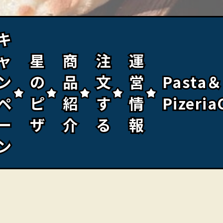
キ
キ
ャ
ャ
星
星
商
商
注
注
運
運
ン
ン
の
の
品
品
文
文
営
営
Pasta＆
Pasta＆
ペ
ペ
ピ
ピ
紹
紹
す
す
情
情
Pizeria
Pizeria
ー
ー
ザ
ザ
介
介
る
る
報
報
ン
ン