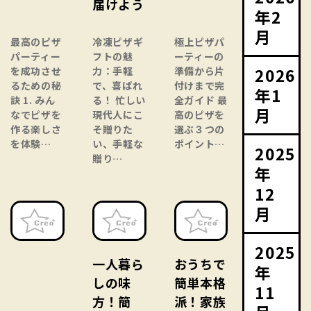
届けよう
年2
月
最高のピザ
冷凍ピザギ
極上ピザパ
パーティー
フトの魅
ーティーの
2026
を成功させ
力：手軽
準備から片
るための秘
で、喜ばれ
付けまで完
年1
訣 1. みん
る！ 忙しい
全ガイド 最
月
なでピザを
現代人にこ
高のピザを
作る楽しさ
そ贈りた
選ぶ３つの
を体験…
い、手軽な
ポイント…
2025
贈り…
年
12
月
2025
一人暮ら
おうちで
年
しの味
簡単本格
11
方！簡
派！家族