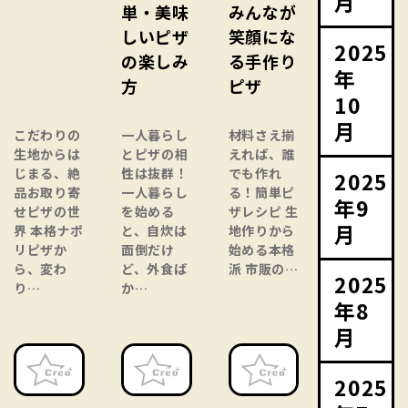
月
単・美味
みんなが
しいピザ
笑顔にな
2025
の楽しみ
る手作り
年
方
ピザ
10
月
こだわりの
一人暮らし
材料さえ揃
生地からは
とピザの相
えれば、誰
じまる、絶
性は抜群！
でも作れ
2025
品お取り寄
一人暮らし
る！簡単ピ
年9
せピザの世
を始める
ザレシピ 生
月
界 本格ナポ
と、自炊は
地作りから
リピザか
面倒だけ
始める本格
ら、変わ
ど、外食ば
派 市販の…
2025
り…
か…
年8
月
2025