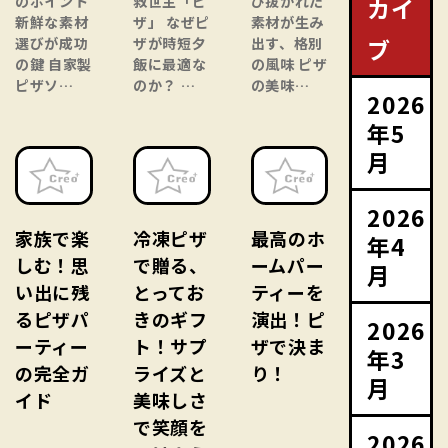
カイ
のポイント
救世主「ピ
び抜かれた
新鮮な素材
ザ」 なぜピ
素材が生み
ブ
選びが成功
ザが時短夕
出す、格別
の鍵 自家製
飯に最適な
の風味 ピザ
ピザソ…
のか？ …
の美味…
2026
年5
月
2026
家族で楽
冷凍ピザ
最高のホ
年4
しむ！思
で贈る、
ームパー
月
い出に残
とってお
ティーを
るピザパ
きのギフ
演出！ピ
2026
ーティー
ト！サプ
ザで決ま
年3
の完全ガ
ライズと
り！
月
イド
美味しさ
で笑顔を
2026