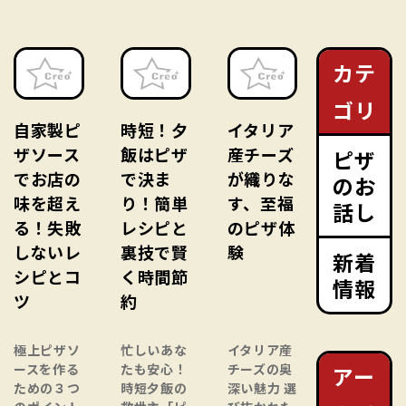
カテ
ゴリ
自家製ピ
時短！夕
イタリア
ザソース
飯はピザ
産チーズ
ピザ
でお店の
で決ま
が織りな
のお
味を超え
り！簡単
す、至福
話し
る！失敗
レシピと
のピザ体
しないレ
裏技で賢
験
新着
シピとコ
く時間節
情報
ツ
約
極上ピザソ
忙しいあな
イタリア産
ースを作る
たも安心！
チーズの奥
アー
ための３つ
時短夕飯の
深い魅力 選