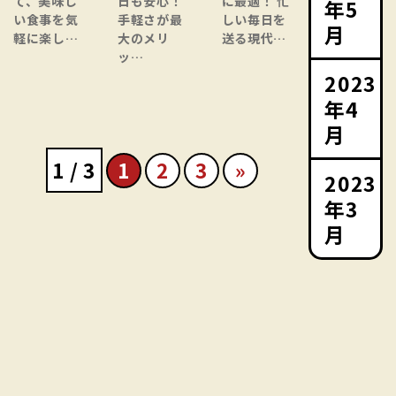
て、美味し
日も安心！
に最適！ 忙
年5
い食事を気
手軽さが最
しい毎日を
月
軽に楽し…
大のメリ
送る現代…
ッ…
2023
年4
月
1 / 3
1
2
3
»
2023
年3
月