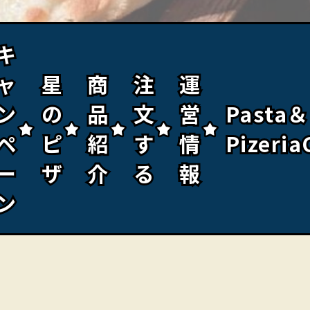
キ
キ
ャ
ャ
星
星
商
商
注
注
運
運
ン
ン
の
の
品
品
文
文
営
営
Pasta＆
Pasta＆
ペ
ペ
ピ
ピ
紹
紹
す
す
情
情
Pizeria
Pizeria
ー
ー
ザ
ザ
介
介
る
る
報
報
ン
ン