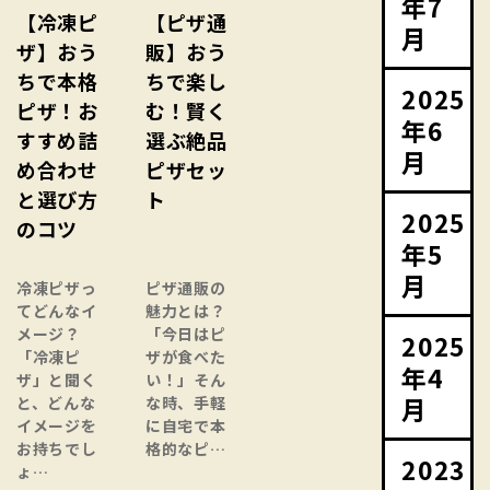
年7
【冷凍ピ
【ピザ通
月
ザ】おう
販】おう
ちで本格
ちで楽し
2025
ピザ！お
む！賢く
年6
すすめ詰
選ぶ絶品
月
め合わせ
ピザセッ
と選び方
ト
2025
のコツ
年5
月
冷凍ピザっ
ピザ通販の
てどんなイ
魅力とは？
メージ？
「今日はピ
2025
「冷凍ピ
ザが食べた
年4
ザ」と聞く
い！」そん
月
と、どんな
な時、手軽
イメージを
に自宅で本
お持ちでし
格的なピ…
2023
ょ…