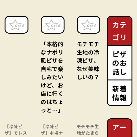
カテ
ゴリ
「本格的
モチモチ
なナポリ
生地の冷
ピザ
風ピザを
凍ピザ、
のお
自宅で楽
なぜ美味
話し
しみたい
しいの？
けど、お
新着
店に行く
情報
のはちょ
っと…」
アー
【冷凍ピ
【冷凍ピ
モチモチ生
ザ】でレス
ザ】本場ナ
地がたまら