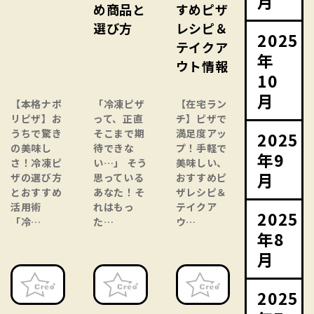
月
め商品と
すめピザ
選び方
レシピ＆
2025
テイクア
年
ウト情報
10
月
【本格ナポ
「冷凍ピザ
【在宅ラン
リピザ】お
って、正直
チ】ピザで
うちで驚き
そこまで期
満足度アッ
2025
の美味し
待できな
プ！手軽で
年9
さ！冷凍ピ
い…」 そう
美味しい、
月
ザの選び方
思っている
おすすめピ
とおすすめ
あなた！そ
ザレシピ＆
活用術
れはもっ
テイクア
2025
「冷…
た…
ウ…
年8
月
2025