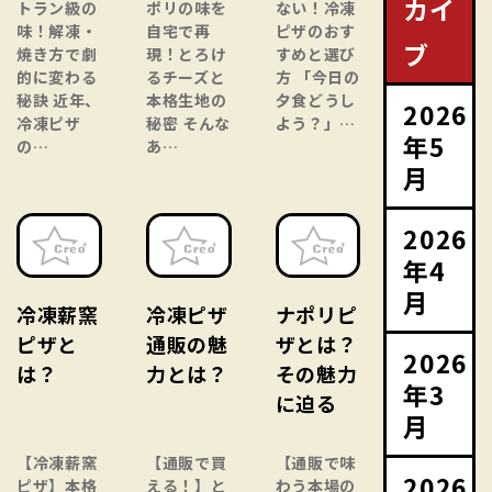
カイ
トラン級の
ポリの味を
ない！冷凍
味！解凍・
自宅で再
ピザのおす
ブ
焼き方で劇
現！とろけ
すめと選び
的に変わる
るチーズと
方 「今日の
秘訣 近年、
本格生地の
夕食どうし
2026
冷凍ピザ
秘密 そんな
よう？」…
年5
の…
あ…
月
2026
年4
月
冷凍薪窯
冷凍ピザ
ナポリピ
ピザと
通販の魅
ザとは？
2026
は？
力とは？
その魅力
年3
に迫る
月
【冷凍薪窯
【通販で買
【通販で味
2026
ピザ】本格
える！】と
わう本場の