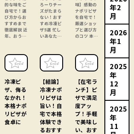
的な味をご
ろーりチー
味】感動の
年2
自宅で！選
ズがたまら
ナポリピザ
月
び方からお
ない！おす
を自宅で！
すすめまで
すめ冷凍ピ
厳選ショッ
徹底解説 近
ザ5選 忙し
プと選び方
2026
年、おう…
いあなた…
のコツ 本…
年1
月
2025
年
冷凍ピ
【結論】
【在宅ラ
12
ザ、侮る
冷凍ナポ
ンチ】ピ
月
なかれ！
リピザは
ザで満足
本格ナポ
旨い！自
度アッ
2025
リピザが
宅で本格
プ！手軽
年
食卓に
体験でき
で美味し
11
るおすす
い、おす