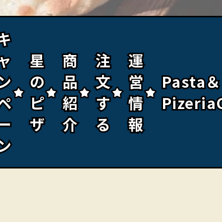
キ
キ
ャ
ャ
星
星
商
商
注
注
運
運
ン
ン
の
の
品
品
文
文
営
営
Pasta＆
Pasta＆
ペ
ペ
ピ
ピ
紹
紹
す
す
情
情
Pizeria
Pizeria
ー
ー
ザ
ザ
介
介
る
る
報
報
ン
ン