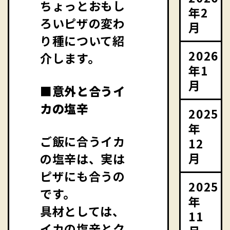
ちょっとおもし
年2
ろいピザの変わ
月
り種について紹
2026
介します。
年1
月
■意外と合うイ
カの塩辛
2025
年
ご飯に合うイカ
12
月
の塩辛は、実は
ピザにも合うの
2025
です。
年
具材としては、
11
イカの塩辛とク