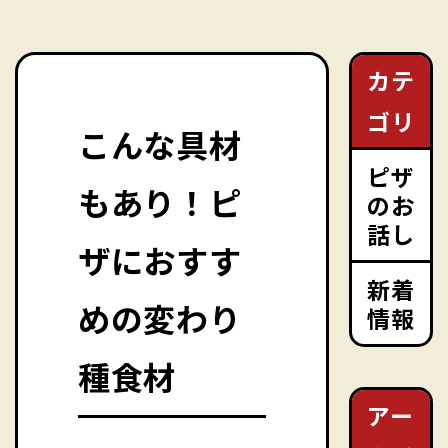
カテ
ゴリ
こんな具材
ピザ
もあり！ピ
のお
話し
ザにおすす
新着
めの変わり
情報
種食材
アー