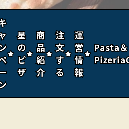
キ
キ
ャ
ャ
星
星
商
商
注
注
運
運
ン
ン
の
の
品
品
文
文
営
営
Pasta＆
Pasta＆
ペ
ペ
ピ
ピ
紹
紹
す
す
情
情
Pizeria
Pizeria
ー
ー
ザ
ザ
介
介
る
る
報
報
ン
ン