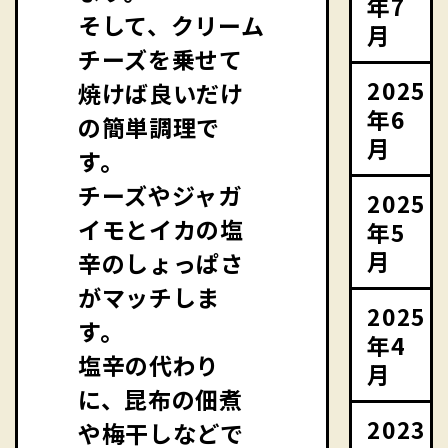
年7
そして、クリーム
月
チーズを乗せて
2025
焼けば良いだけ
年6
の簡単調理で
月
す。
チーズやジャガ
2025
イモとイカの塩
年5
月
辛のしょっぱさ
がマッチしま
2025
す。
年4
塩辛の代わり
月
に、昆布の佃煮
2023
や梅干しなどで