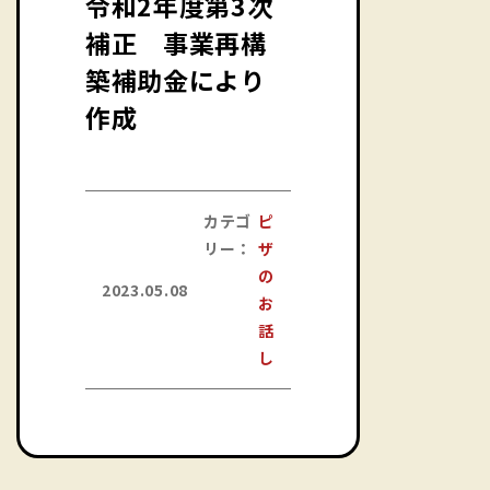
令和2年度第3次
補正 事業再構
築補助金により
作成
カテゴ
ピ
リー：
ザ
の
2023.05.08
お
話
し