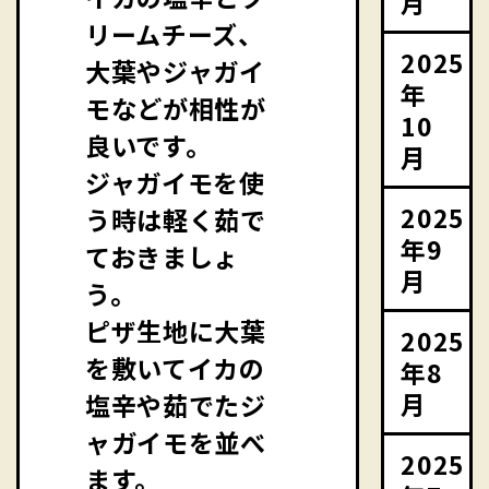
月
リームチーズ、
2025
大葉やジャガイ
年
モなどが相性が
10
良いです。
月
ジャガイモを使
2025
う時は軽く茹で
年9
ておきましょ
月
う。
ピザ生地に大葉
2025
を敷いてイカの
年8
月
塩辛や茹でたジ
ャガイモを並べ
2025
ます。