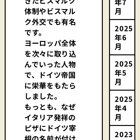
きたビスマルク
年7
月
体制やビスマル
ク外交でも有名
2025
です。
年6
ヨーロッパ全体
月
を次々に取り込
2025
んでいった人物
年5
で、ドイツ帝国
月
に栄華をもたら
しました。
2025
もっとも、なぜ
年4
月
イタリア発祥の
ピザにドイツ宰
2023
相の名前が付け