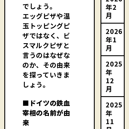
でしょう。
年2
月
エッグピザや温
玉トッピングピ
2026
ザではなく、ビ
年1
スマルクピザと
月
言うのはなぜな
2025
のか、その由来
年
を探っていきま
12
しょう。
月
■ドイツの鉄血
2025
宰相の名前が由
年
11
来