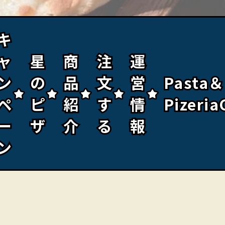
キ
キ
ャ
ャ
星
星
商
商
注
注
運
運
ン
ン
の
の
品
品
文
文
営
営
Pasta＆
Pasta＆
ペ
ペ
ピ
ピ
紹
紹
す
す
情
情
Pizeria
Pizeria
ー
ー
ザ
ザ
介
介
る
る
報
報
ン
ン