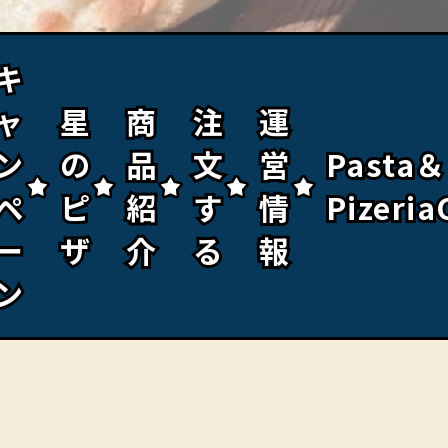
キ
キ
ャ
ャ
星
星
商
商
注
注
運
運
ン
ン
の
の
品
品
文
文
営
営
Pasta＆
Pasta＆
ペ
ペ
ピ
ピ
紹
紹
す
す
情
情
Pizeria
Pizeria
ー
ー
ザ
ザ
介
介
る
る
報
報
ン
ン