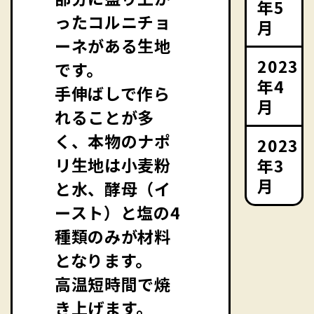
年5
ったコルニチョ
月
ーネがある生地
2023
です。
年4
手伸ばしで作ら
月
れることが多
く、本物のナポ
2023
リ生地は小麦粉
年3
月
と水、酵母（イ
ースト）と塩の4
種類のみが材料
となります。
高温短時間で焼
き上げます。