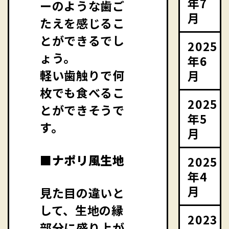
年7
ーのような歯ご
月
たえを感じるこ
とができるでし
2025
ょう。
年6
軽い歯触りで何
月
枚でも食べるこ
2025
とができそうで
年5
す。
月
■ナポリ風生地
2025
年4
月
見た目の違いと
して、生地の縁
2023
部分に盛り上が