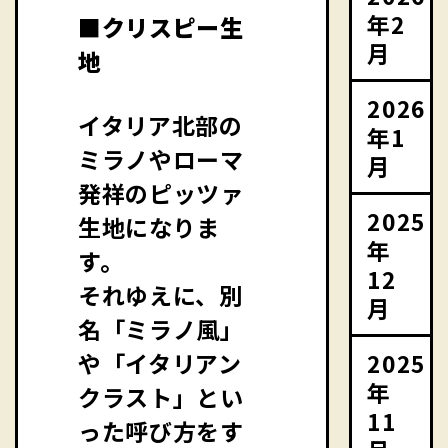
年2
■クリスピー生
月
地
2026
イタリア北部の
年1
ミラノやローマ
月
発祥のピッツァ
2025
生地になりま
年
す。
12
それゆえに、別
月
名「ミラノ風」
2025
や「イタリアン
年
クラスト」とい
11
った呼び方をす