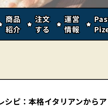
商品
商品
注文
注文
運営
運営
Pa
Pa
紹介
紹介
する
する
情報
情報
Piz
Piz
レシピ：本格イタリアンからア