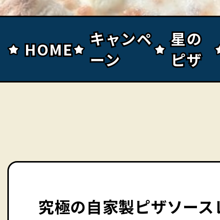
キャンペ
キャンペ
星の
星の
HOME
HOME
ーン
ーン
ピザ
ピザ
究極の自家製ピザソース