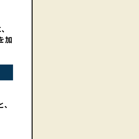
に、
を加
と、