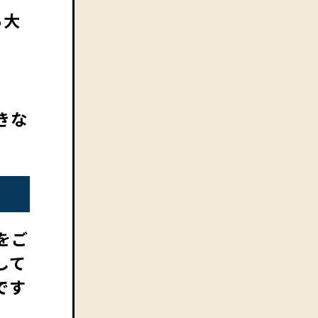
も大
きな
をご
して
です