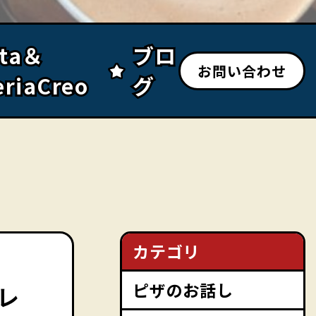
sta＆
sta＆
ブロ
ブロ
お問い合わせ
eriaCreo
eriaCreo
グ
グ
カテゴリ
ピザのお話し
レ