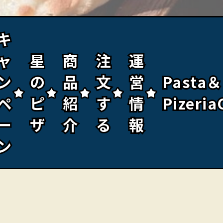
キ
キ
ャ
ャ
星
星
商
商
注
注
運
運
ン
ン
の
の
品
品
文
文
営
営
Pasta＆
Pasta＆
ペ
ペ
ピ
ピ
紹
紹
す
す
情
情
Pizeria
Pizeria
ー
ー
ザ
ザ
介
介
る
る
報
報
ン
ン