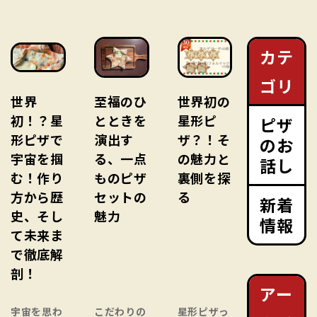
カテ
ゴリ
世界
至福のひ
世界初の
初！？星
とときを
星形ピ
ピザ
形ピザで
演出す
ザ？！そ
のお
宇宙を掴
る、一点
の魅力と
話し
む！作り
ものピザ
裏側を探
方から歴
セットの
る
新着
史、そし
魅力
情報
て未来ま
で徹底解
剖！
アー
宇宙を思わ
こだわりの
星形ピザっ