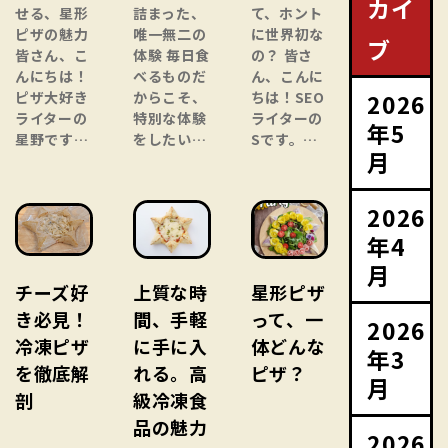
カイ
せる、星形
詰まった、
て、ホント
ピザの魅力
唯一無二の
に世界初な
ブ
皆さん、こ
体験 毎日食
の？ 皆さ
んにちは！
べるものだ
ん、こんに
2026
ピザ大好き
からこそ、
ちは！SEO
ライターの
特別な体験
ライターの
年5
星野です…
をしたい…
Sです。…
月
2026
年4
月
チーズ好
上質な時
星形ピザ
き必見！
間、手軽
って、一
2026
冷凍ピザ
に手に入
体どんな
年3
を徹底解
れる。高
ピザ？
月
剖
級冷凍食
品の魅力
2026