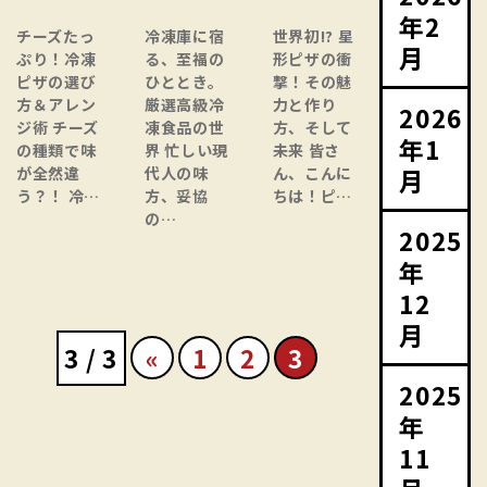
年2
チーズたっ
冷凍庫に宿
世界初!? 星
月
ぷり！冷凍
る、至福の
形ピザの衝
ピザの選び
ひととき。
撃！その魅
方＆アレン
厳選高級冷
力と作り
2026
ジ術 チーズ
凍食品の世
方、そして
年1
の種類で味
界 忙しい現
未来 皆さ
月
が全然違
代人の味
ん、こんに
う？！ 冷…
方、妥協
ちは！ピ…
の…
2025
年
12
月
3 / 3
«
1
2
3
2025
年
11