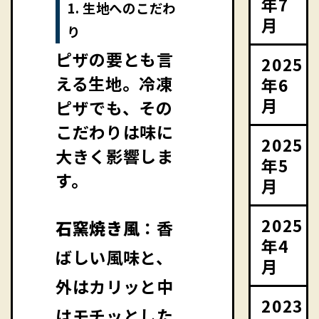
年7
1. 生地へのこだわ
月
り
ピザの要とも言
2025
える生地。冷凍
年6
月
ピザでも、その
こだわりは味に
2025
大きく影響しま
年5
す。
月
2025
石窯焼き風
：香
年4
ばしい風味と、
月
外はカリッと中
2023
はモチッとした