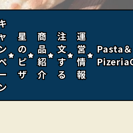
キ
キ
ャ
ャ
星
星
商
商
注
注
運
運
ン
ン
の
の
品
品
文
文
営
営
Pasta＆
Pasta＆
ペ
ペ
ピ
ピ
紹
紹
す
す
情
情
Pizeria
Pizeria
ー
ー
ザ
ザ
介
介
る
る
報
報
ン
ン