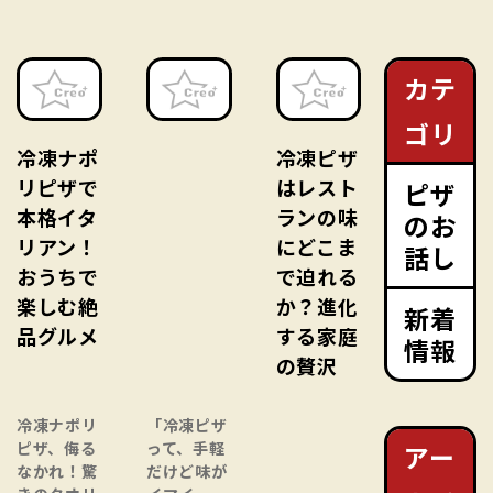
カテ
ゴリ
冷凍ナポ
冷凍ピザ
リピザで
はレスト
ピザ
本格イタ
ランの味
のお
リアン！
にどこま
話し
おうちで
で迫れる
楽しむ絶
か？進化
新着
品グルメ
する家庭
情報
の贅沢
冷凍ナポリ
「冷凍ピザ
ピザ、侮る
って、手軽
アー
なかれ！驚
だけど味が