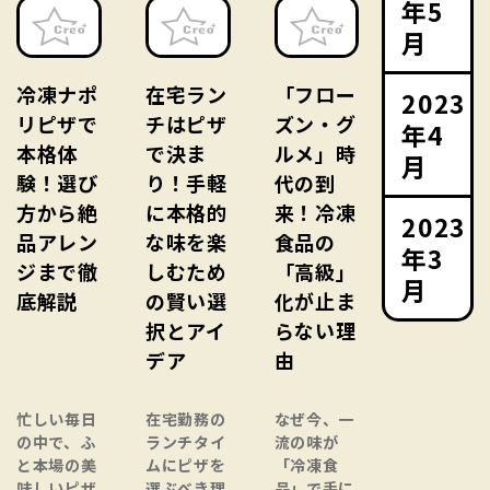
年5
月
冷凍ナポ
在宅ラン
「フロー
2023
リピザで
チはピザ
ズン・グ
年4
本格体
で決ま
ルメ」時
月
験！選び
り！手軽
代の到
方から絶
に本格的
来！冷凍
2023
品アレン
な味を楽
食品の
年3
ジまで徹
しむため
「高級」
月
底解説
の賢い選
化が止ま
択とアイ
らない理
デア
由
忙しい毎日
在宅勤務の
なぜ今、一
の中で、ふ
ランチタイ
流の味が
と本場の美
ムにピザを
「冷凍食
味しいピザ
選ぶべき理
品」で手に