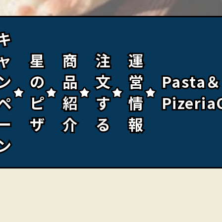
キ
キ
ャ
ャ
星
星
商
商
注
注
運
運
ン
ン
の
の
品
品
文
文
営
営
Pasta＆
Pasta＆
ペ
ペ
ピ
ピ
紹
紹
す
す
情
情
Pizeria
Pizeria
ー
ー
ザ
ザ
介
介
る
る
報
報
ン
ン