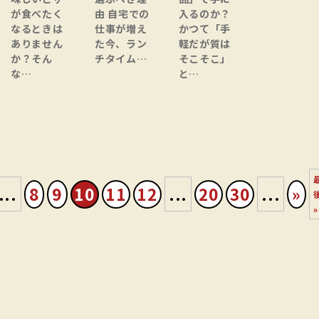
が食べたく
由 自宅での
入るのか？
なるときは
仕事が増え
かつて「手
ありません
た今、ラン
軽だが質は
か？そん
チタイム…
そこそこ」
な…
と…
...
8
9
10
11
12
...
20
30
...
»
»