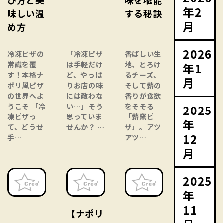
年2
味しい温
する秘訣
月
め方
2026
冷凍ピザの
「冷凍ピザ
香ばしい生
常識を覆
は手軽だけ
地、とろけ
年1
す！本格ナ
ど、やっぱ
るチーズ、
月
ポリ風ピザ
りお店の味
そして薪の
の世界へよ
には敵わな
香りが食欲
うこそ 「冷
い…」そう
をそそる
2025
凍ピザっ
思っていま
「薪窯ピ
年
て、どうせ
せんか？ …
ザ」。アツ
12
手…
アツ…
月
2025
年
11
【ナポリ