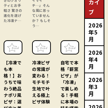
カイ
きのクオリ
イマイ
ティとお手
チ…」そん
ブ
軽さ 驚きの
な風に思っ
進化を遂げ
ていません
た冷凍ナ…
か？ もしそ
2026
う…
年5
月
2026
年4
【冷凍で
冷凍ピザ
自宅で本
月
も本
の常識が
格「薪窯
格！】お
変わる！
ピザ」が
2026
うちで味
モチモチ
「冷凍」
年3
わう絶品
生地で叶
で楽しめ
月
ナポリ風
える極上
る！手軽
ピザ：選
ピザ体験
に本場の
2026
び方と美
味を堪能