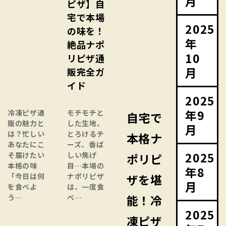
月
ピザ】自
宅で本場
2025
の味を！
年
絶品ナポ
10
リピザ通
月
販完全ガ
イド
2025
年9
冷凍ピザ通
モチモチと
自宅で
販の魅力と
した生地、
月
は？忙しい
とろけるチ
本格ナ
あなたにこ
ーズ、香ば
2025
そ届けたい
しい焦げ
ポリピ
本格の味
目…本場の
年8
「今日は何
ナポリピザ
ザを堪
月
を食べよ
は、一度食
能！冷
う…
べ…
2025
凍ピザ