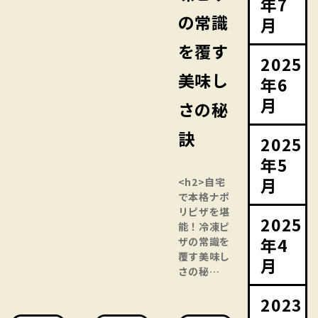
年7
の常識
月
を覆す
2025
美味し
年6
月
さの秘
訣
2025
年5
月
<h2>自宅
で本格ナポ
リピザを堪
2025
能！冷凍ピ
年4
ザの常識を
覆す美味し
月
さの秘…
2023